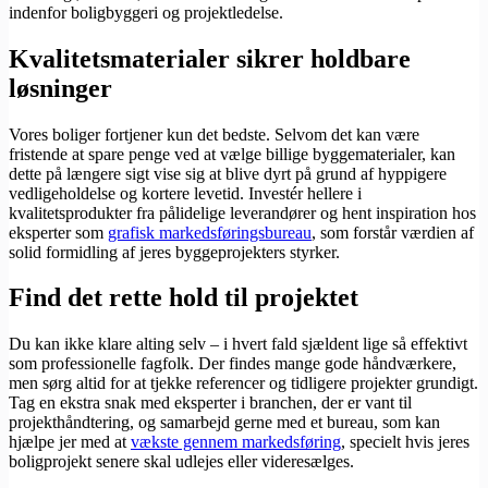
indenfor boligbyggeri og projektledelse.
Kvalitetsmaterialer sikrer holdbare
løsninger
Vores boliger fortjener kun det bedste. Selvom det kan være
fristende at spare penge ved at vælge billige byggematerialer, kan
dette på længere sigt vise sig at blive dyrt på grund af hyppigere
vedligeholdelse og kortere levetid. Investér hellere i
kvalitetsprodukter fra pålidelige leverandører og hent inspiration hos
eksperter som
grafisk markedsføringsbureau
, som forstår værdien af
solid formidling af jeres byggeprojekters styrker.
Find det rette hold til projektet
Du kan ikke klare alting selv – i hvert fald sjældent lige så effektivt
som professionelle fagfolk. Der findes mange gode håndværkere,
men sørg altid for at tjekke referencer og tidligere projekter grundigt.
Tag en ekstra snak med eksperter i branchen, der er vant til
projekthåndtering, og samarbejd gerne med et bureau, som kan
hjælpe jer med at
vækste gennem markedsføring
, specielt hvis jeres
boligprojekt senere skal udlejes eller videresælges.