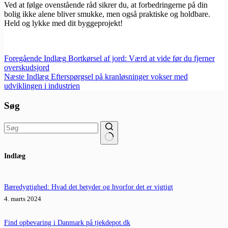
Ved at følge ovenstående råd sikrer du, at forbedringerne på din
bolig ikke alene bliver smukke, men også praktiske og holdbare.
Held og lykke med dit byggeprojekt!
Foregående
Indlæg
Bortkørsel af jord: Værd at vide før du fjerner
overskudsjord
Næste
Indlæg
Efterspørgsel på kranløsninger vokser med
udviklingen i industrien
Søg
Ingen
Indlæg
resultater
Bæredygtighed: Hvad det betyder og hvorfor det er vigtigt
4. marts 2024
Find opbevaring i Danmark på tjekdepot.dk