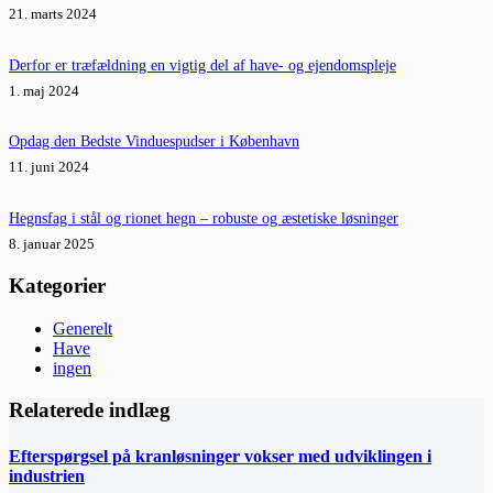
21. marts 2024
Derfor er træfældning en vigtig del af have- og ejendomspleje
1. maj 2024
Opdag den Bedste Vinduespudser i København
11. juni 2024
Hegnsfag i stål og rionet hegn – robuste og æstetiske løsninger
8. januar 2025
Kategorier
Generelt
Have
ingen
Relaterede indlæg
Efterspørgsel på kranløsninger vokser med udviklingen i
industrien